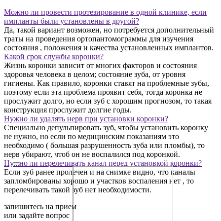
Можно ли провести протезирование в одной клинике, если
импланты были установлены в другой?
Да, такой вариант возможен, но потребуется дополнительный
траты на проведения ортопантомограммы для изучения
состояния , положения и качества установленных имплантов.
Какой срок службы коронки?
Жизнь коронки зависит от многих факторов и состояния
здоровья человека в целом; состояние зуба, от уровня
гигиены. Как правило, коронки ставят на проблемные зубы,
поэтому если эта проблема проявит себя, тогда коронка не
прослужит долго, но если зуб с хорошим прогнозом, то такая
конструкция прослужит долгие годы.
Нужно ли удалять нерв при установки коронки?
Специально депульпировать зуб, чтобы установить коронку
не нужно, но если по медицинским показаниям это
необходимо ( большая разрушенность зуба или пломбы), то
нерв убирают, чтоб он не воспалился под коронкой.
Нужно ли перелечивать канал перед установкой коронки?
Если зуб ранее пролечен и на снимке видно, что каналы
запломбированы хорошо и участков воспаления нет , то
перелечивать такой зуб нет необходимости.
запишитесь на прием
или задайте вопрос